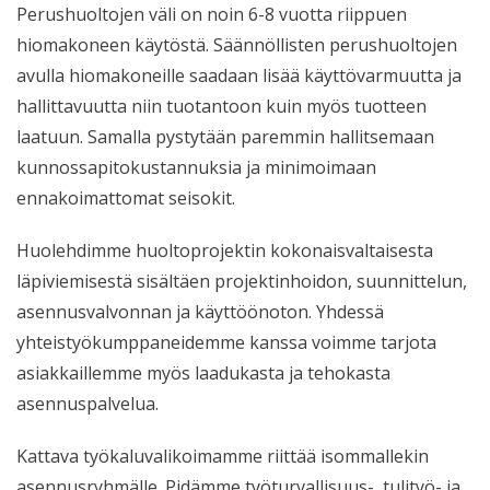
Perushuoltojen väli on noin 6-8 vuotta riippuen
hiomakoneen käytöstä. Säännöllisten perushuoltojen
avulla hiomakoneille saadaan lisää käyttövarmuutta ja
hallittavuutta niin tuotantoon kuin myös tuotteen
laatuun. Samalla pystytään paremmin hallitsemaan
kunnossapitokustannuksia ja minimoimaan
ennakoimattomat seisokit.
Huolehdimme huoltoprojektin kokonaisvaltaisesta
läpiviemisestä sisältäen projektinhoidon, suunnittelun,
asennusvalvonnan ja käyttöönoton. Yhdessä
yhteistyökumppaneidemme kanssa voimme tarjota
asiakkaillemme myös laadukasta ja tehokasta
asennuspalvelua.
Kattava työkaluvalikoimamme riittää isommallekin
asennusryhmälle. Pidämme työturvallisuus-, tulityö- ja