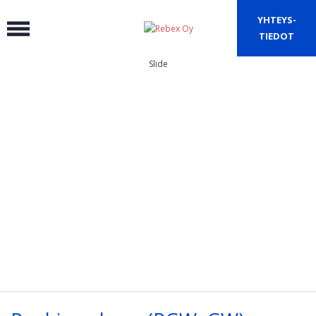
Skip
YHTEYS-
to
TIEDOT
content
Slide
aki.norrbacka@rebex.fi